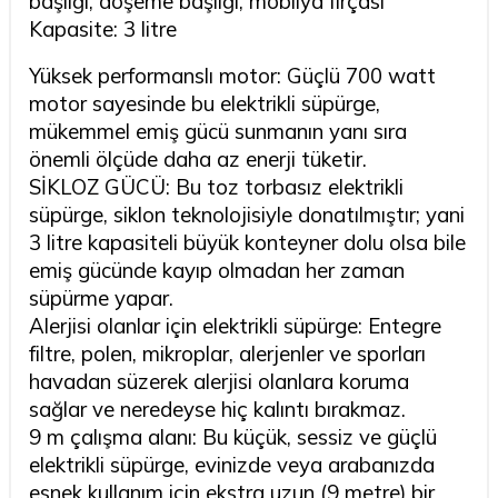
başlığı, döşeme başlığı, mobilya fırçası
Kapasite: 3 litre
Yüksek performanslı motor: Güçlü 700 watt
motor sayesinde bu elektrikli süpürge,
mükemmel emiş gücü sunmanın yanı sıra
önemli ölçüde daha az enerji tüketir.
SİKLOZ GÜCÜ: Bu toz torbasız elektrikli
süpürge, siklon teknolojisiyle donatılmıştır; yani
3 litre kapasiteli büyük konteyner dolu olsa bile
emiş gücünde kayıp olmadan her zaman
süpürme yapar.
Alerjisi olanlar için elektrikli süpürge: Entegre
filtre, polen, mikroplar, alerjenler ve sporları
havadan süzerek alerjisi olanlara koruma
sağlar ve neredeyse hiç kalıntı bırakmaz.
9 m çalışma alanı: Bu küçük, sessiz ve güçlü
elektrikli süpürge, evinizde veya arabanızda
esnek kullanım için ekstra uzun (9 metre) bir