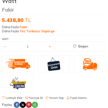
Watt
Fakir
5.438,80
TL
Daha Fazla
Fakir
Daha Fazla
Toz Torbasız Süpürge
ADET
Beğen
Listeye Ekle
Tavsiye Et
Yorum Yap
Fiyat Alarmı
Paylaş