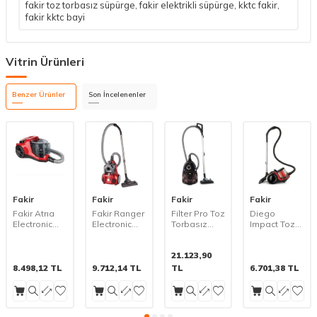
fakir toz torbasız süpürge
,
fakir elektrikli süpürge
,
kktc fakir
,
fakir kktc bayi
Vitrin Ürünleri
Benzer Ürünler
Son İncelenenler
Fakir
Fakir
Fakir
Fakir
Fakir Atrıa
Fakir Ranger
Filter Pro Toz
Diego
Electronic
Electronic
Torbasız
Impact Toz
890 W Toz
Toz Torbasız
Elektrikli
Torbasız
Torbasız
Elektrikli
Süpürge
Elektrikli
21.123,90
Süpürge
Süpürge
Bordeaux
Süpürge
Rouge
Kırmızı
8.498,12
TL
9.712,14
TL
TL
6.701,38
TL