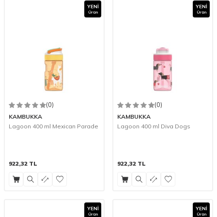
YENI
YENI
Ürün
Ürün
(0)
(0)
KAMBUKKA
KAMBUKKA
Lagoon 400 ml Mexican Parade
Lagoon 400 ml Diva Dogs
922,32
TL
922,32
TL
YENI
YENI
Ürün
Ürün