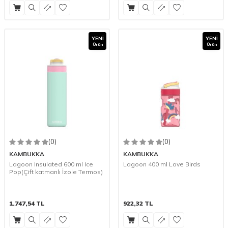
YENI
YENI
Ürün
Ürün
(0)
(0)
KAMBUKKA
KAMBUKKA
Lagoon Insulated 600 ml Ice
Lagoon 400 ml Love Birds
Pop(Çift katmanlı İzole Termos)
1.747,54
TL
922,32
TL