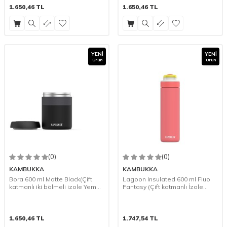
1.650,46
TL
1.650,46
TL
YENI
YENI
Ürün
Ürün
(0)
(0)
KAMBUKKA
KAMBUKKA
Bora 600 ml Matte Black(Çift
Lagoon Insulated 600 ml Fluo
katmanlı iki bölmeli izole Yemek
Fantasy (Çift katmanlı İzole
saklama Kabı)
Termos)
1.650,46
TL
1.747,54
TL