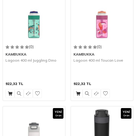
(0)
(0)
KAMBUKKA
KAMBUKKA
Lagoon 400 ml Juggling Dino
Lagoon 400 ml Toucan Love
922,32
TL
922,32
TL
YENI
YENI
Ürün
Ürün