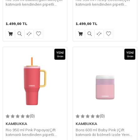
katmanlı kendinden pipetli
katmanlı kendinden pipetli
Termos Suluk)
Termos Suluk)
1.499,00
TL
1.499,00
TL
YENI
YENI
Ürün
Ürün
(0)
(0)
KAMBUKKA
KAMBUKKA
Rio 950 ml Pink Papaya(Çift
Bora 600 ml Baby Pink (Çift
katmanlı kendinden pipetli
katmanlı iki bölmeli izole Yemek
Termos Suluk)
saklama Kabı)