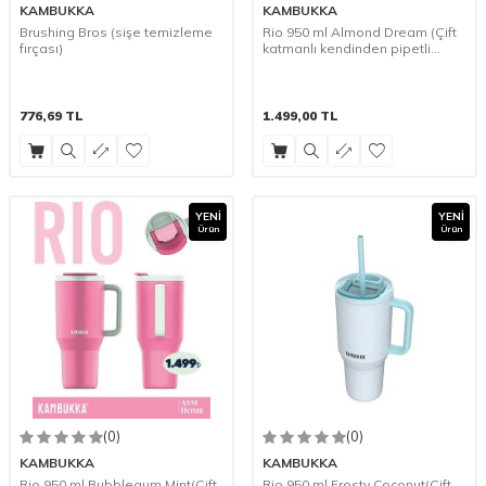
KAMBUKKA
KAMBUKKA
Brushing Bros (sişe temizleme
Rio 950 ml Almond Dream (Çift
fırçası)
katmanlı kendinden pipetli
Termos Suluk)
776,69
TL
1.499,00
TL
YENI
YENI
Ürün
Ürün
(0)
(0)
KAMBUKKA
KAMBUKKA
Rio 950 ml Bubblegum Mint(Çift
Rio 950 ml Frosty Coconut(Çift