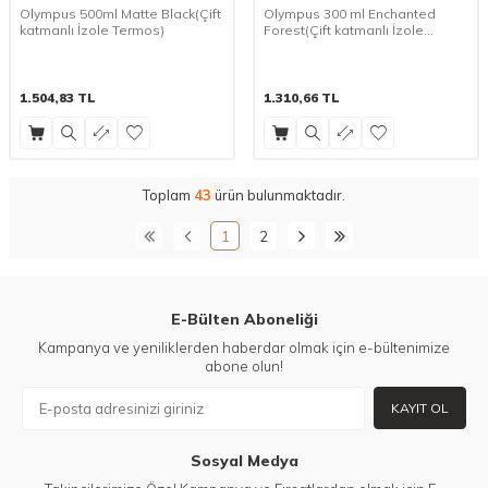
Olympus 500ml Matte Black(Çift
Olympus 300 ml Enchanted
katmanlı İzole Termos)
Forest(Çift katmanlı İzole
Termos)
1.504,83
TL
1.310,66
TL
Toplam
43
ürün bulunmaktadır.
1
2
E-Bülten Aboneliği
Kampanya ve yeniliklerden haberdar olmak için e-bültenimize
abone olun!
KAYIT OL
Sosyal Medya