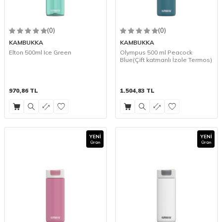
(0)
(0)
KAMBUKKA
KAMBUKKA
Elton 500ml Ice Green
Olympus 500 ml Peacock
Blue(Çift katmanlı İzole Termos)
970,86
TL
1.504,83
TL
YENI
YENI
Ürün
Ürün