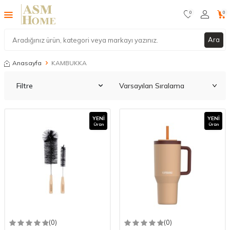
0
0
Ara
Anasayfa
KAMBUKKA
Filtre
YENI
YENI
Ürün
Ürün
(0)
(0)