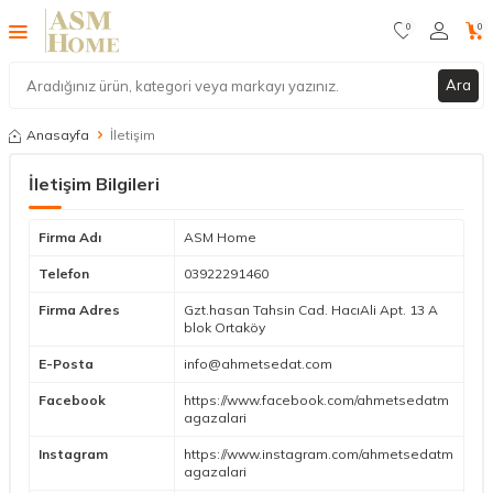
0
0
Ara
Anasayfa
İletişim
İletişim Bilgileri
Firma Adı
ASM Home
Telefon
03922291460
Firma Adres
Gzt.hasan Tahsin Cad. HacıAli Apt. 13 A
blok Ortaköy
E-Posta
info@ahmetsedat.com
Facebook
https://www.facebook.com/ahmetsedatm
agazalari
Instagram
https://www.instagram.com/ahmetsedatm
agazalari