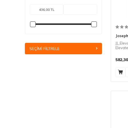
Açacak
(2)
Bulaşıklık
(5)
Buzdolabı organizatörü
(2)
Tekne Tertip Ürünleri
(8)
Çekmece içi Organizatörü
(2)
Joseph
Sarımsak Ezici
(1)
JJ_Ele
Buharda Pişirme aparatı
(1)
Elevate
SEÇIMI FILTRELE
Sarı re
582,30