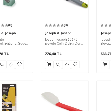
(0)
(0)
 & Joseph
Joseph & Joseph
Josep
ate
Joseph Joseph 10175
Joseph
el_Editions_Sage_(10540)/
Elevate Çelik Delikli Döner
Elevate
spatula set Döner
Spatula Gri/Yeşil
Spatula
78
TL
776,40
TL
533,7