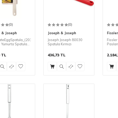
(0)
(0)
 & Joseph
Joseph & Joseph
Fissle
vateEggSpatula_(20122)_
Joseph Joseph 80030
Fissle
 Yumurta Spatulası
Spatula Kırmızı
Paslan
nk
TL
436,73
TL
2.184,