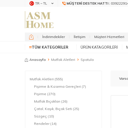
TR − TL
MÜŞTERI DESTEK HATTI :
03922291
İndirimdekiler
İletişim
Müşteri Hizmetleri
TÜM KATEGORILER
ÜRÜN KATAGORILERI
Anasayfa
Mutfak Aletleri
Spatula
Mutfak Aletleri
(555)
Pişirme & Kızarma Gereçleri
(7)
Pişirme
(270)
Mutfak Bıçakları
(26)
Çatal, Kaşık, Bıçak Seti
(25)
Süzgeç
(10)
Rendeler
(14)