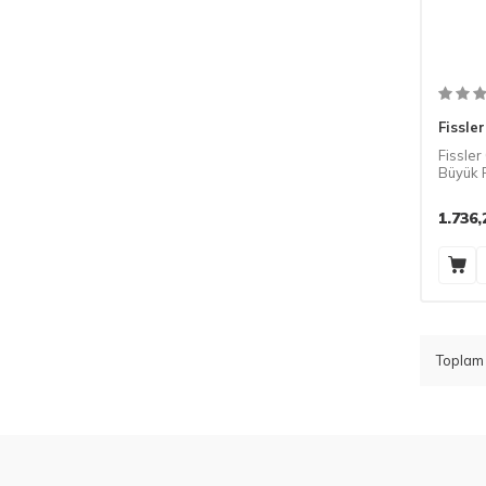
Fissler
Fissle
Büyük 
Wok Sp
1.736,
Topla