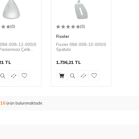
(0)
(0)
Fissler
r 084-008-12-000/0
Fissler 084-008-10-000/0
Paslanmaz Çelik
Spatula
atulası
21
TL
1.736,21
TL
m
10
ürün bulunmaktadır.