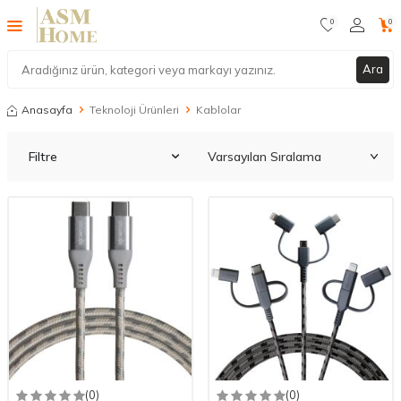
0
0
Ara
Anasayfa
Teknoloji Ürünleri
Kablolar
Filtre
(0)
(0)