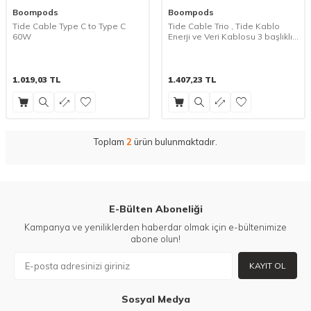
Boompods
Boompods
Tide Cable Type C to Type C
Tide Cable Trio , Tide Kablo
60W
Enerji ve Veri Kablosu 3 başlıklı
(ligthning ,Usbc,UsbA)
1.019,03
TL
1.407,23
TL
Toplam
2
ürün bulunmaktadır.
E-Bülten Aboneliği
Kampanya ve yeniliklerden haberdar olmak için e-bültenimize
abone olun!
KAYIT OL
Sosyal Medya