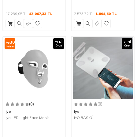
17.239,05
TL
12.067,33
TL
2.573,72
TL
1.801,60
TL
%
30
YENI
YENI
Ürün
Ürün
İndirim
(0)
(0)
Iyo
Iyo
Iyo LED Light Face Mask
IYO BASKÜL