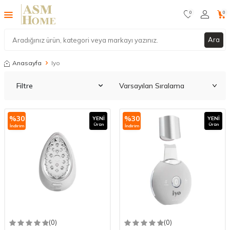
0
0
Ara
Anasayfa
Iyo
Filtre
%
30
%
30
YENI
YENI
Ürün
Ürün
İndirim
İndirim
(0)
(0)