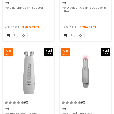
Iyo
Iyo
Iyo LED Light Skin Booster
Iyo Ultrasonic Skin Scrubber &
Lifter
4.321,90
TL
3.025,33
TL
9.663,58
TL
6.764,51
TL
%
30
%
30
YENI
YENI
Ürün
Ürün
İndirim
İndirim
(0)
(0)
Iyo
Iyo
Iyo Trio RF Facial Care
Iyo Revitalizing Eye & Lip