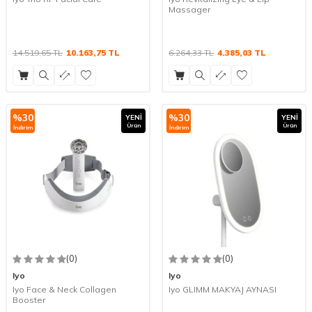
Massager
14.519,65
TL
10.163,75
TL
6.264,33
TL
4.385,03
TL
%
30
%
30
YENI
YENI
Ürün
Ürün
İndirim
İndirim
(0)
(0)
Iyo
Iyo
Iyo Face & Neck Collagen
Iyo GLIMM MAKYAJ AYNASI
Booster