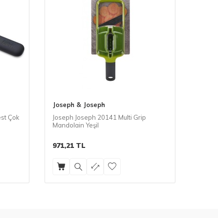
Joseph & Joseph
Josep
st Çok
Joseph Joseph 20141 Multi Grip
Joseph
Mandolain Yeşil
Mando
971,21
TL
582,7