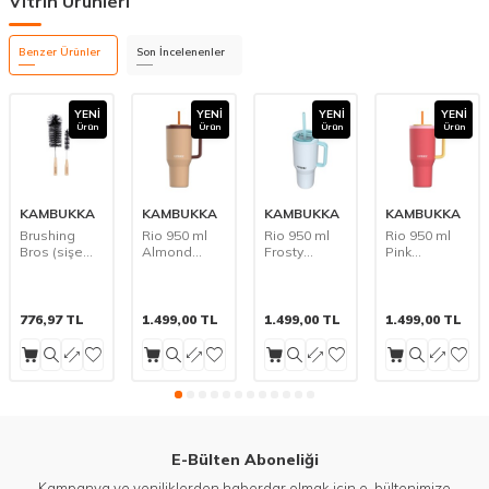
Vitrin Ürünleri
Benzer Ürünler
Son İncelenenler
YENI
YENI
YENI
YENI
Ürün
Ürün
Ürün
Ürün
KAMBUKKA
KAMBUKKA
KAMBUKKA
KAMBUKKA
Brushing
Rio 950 ml
Rio 950 ml
Rio 950 ml
Bros (sişe
Almond
Frosty
Pink
temizleme
Dream (Çift
Coconut(Çift
Papaya(Çift
fırçası)
katmanlı
katmanlı
katmanlı
kendinden
kendinden
kendinden
pipetli
pipetli
pipetli
776,97
TL
1.499,00
TL
1.499,00
TL
1.499,00
TL
Termos
Termos
Termos
Suluk)
Suluk)
Suluk)
E-Bülten Aboneliği
Kampanya ve yeniliklerden haberdar olmak için e-bültenimize