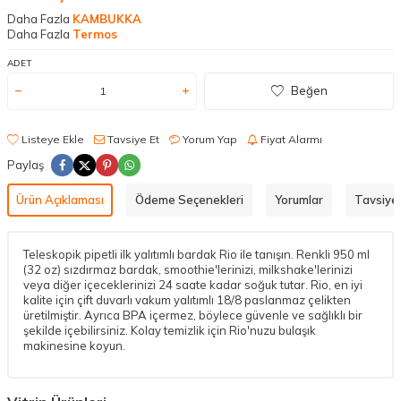
Daha Fazla
KAMBUKKA
Daha Fazla
Termos
ADET
Beğen
Listeye Ekle
Tavsiye Et
Yorum Yap
Fiyat Alarmı
Paylaş
Ürün Açıklaması
Ödeme Seçenekleri
Yorumlar
Tavsiye 
Teleskopik pipetli ilk yalıtımlı bardak Rio ile tanışın. Renkli 950 ml
(32 oz) sızdırmaz bardak, smoothie'lerinizi, milkshake'lerinizi
veya diğer içeceklerinizi 24 saate kadar soğuk tutar. Rio, en iyi
kalite için çift duvarlı vakum yalıtımlı 18/8 paslanmaz çelikten
üretilmiştir. Ayrıca BPA içermez, böylece güvenle ve sağlıklı bir
şekilde içebilirsiniz. Kolay temizlik için Rio'nuzu bulaşık
makinesine koyun.