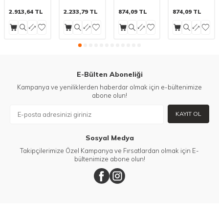
rende seti
Hazırlık Seti
2'si 1 Arada
Çok Amaçlı
Kompakt
Mini Rende
Kabuk
2.913,64
TL
2.233,79
TL
874,09
TL
874,09
TL
ve Dilimleyici
Rendesi
Turuncu
Yeşil
E-Bülten Aboneliği
Kampanya ve yeniliklerden haberdar olmak için e-bültenimize
abone olun!
KAYIT OL
Sosyal Medya
Takipçilerimize Özel Kampanya ve Fırsatlardan olmak için E-
bültenimize abone olun!