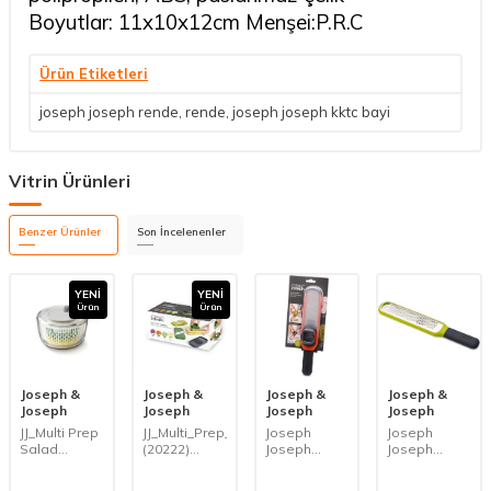
Boyutlar: 11x10x12cm Menşei:P.R.C
Ürün Etiketleri
joseph joseph rende
,
rende
,
joseph joseph kktc bayi
Vitrin Ürünleri
Benzer Ürünler
Son İncelenenler
YENI
YENI
Ürün
Ürün
Joseph &
Joseph &
Joseph &
Joseph &
Joseph
Joseph
Joseph
Joseph
JJ_Multi Prep
JJ_Multi_Prep_Compact
Joseph
Joseph
Salad
(20222)
Joseph
Joseph
Spinner_(20154)_salata
Çoklu
20048
20049
kurutucu ve
Doğrama
Handi-Grate
Handi-Zest