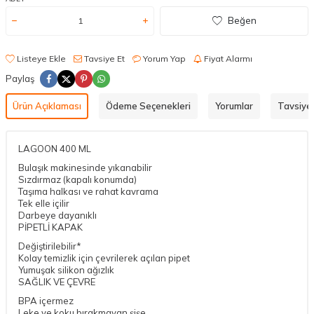
Beğen
Listeye Ekle
Tavsiye Et
Yorum Yap
Fiyat Alarmı
Paylaş
Ürün Açıklaması
Ödeme Seçenekleri
Yorumlar
Tavsiye 
LAGOON 400 ML
Bulaşık makinesinde yıkanabilir
Sızdırmaz (kapalı konumda)
Taşıma halkası ve rahat kavrama
Tek elle içilir
Darbeye dayanıklı
PİPETLİ KAPAK
Değiştirilebilir*
Kolay temizlik için çevrilerek açılan pipet
Yumuşak silikon ağızlık
SAĞLIK VE ÇEVRE
BPA içermez
Leke ve koku bırakmayan şişe