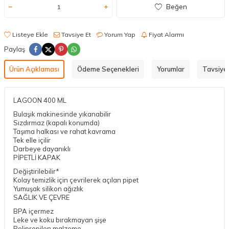
Beğen
Listeye Ekle
Tavsiye Et
Yorum Yap
Fiyat Alarmı
Paylaş
Ürün Açıklaması
Ödeme Seçenekleri
Yorumlar
Tavsiye 
LAGOON 400 ML
Bulaşık makinesinde yıkanabilir
Sızdırmaz (kapalı konumda)
Taşıma halkası ve rahat kavrama
Tek elle içilir
Darbeye dayanıklı
PİPETLİ KAPAK
Değiştirilebilir*
Kolay temizlik için çevrilerek açılan pipet
Yumuşak silikon ağızlık
SAĞLIK VE ÇEVRE
BPA içermez
Leke ve koku bırakmayan şişe
Polipropilen malzeme