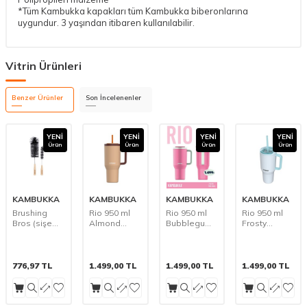
*Tüm Kambukka kapakları tüm Kambukka biberonlarına
uygundur. 3 yaşından itibaren kullanılabilir.
Vitrin Ürünleri
Benzer Ürünler
Son İncelenenler
YENI
YENI
YENI
YENI
Ürün
Ürün
Ürün
Ürün
KAMBUKKA
KAMBUKKA
KAMBUKKA
KAMBUKKA
Brushing
Rio 950 ml
Rio 950 ml
Rio 950 ml
Bros (sişe
Almond
Bubblegum
Frosty
temizleme
Dream (Çift
Mint(Çift
Coconut(Çift
fırçası)
katmanlı
katmanlı
katmanlı
kendinden
kendinden
kendinden
pipetli
pipetli
pipetli
776,97
TL
1.499,00
TL
1.499,00
TL
1.499,00
TL
Termos
Termos
Termos
Suluk)
Suluk)
Suluk)